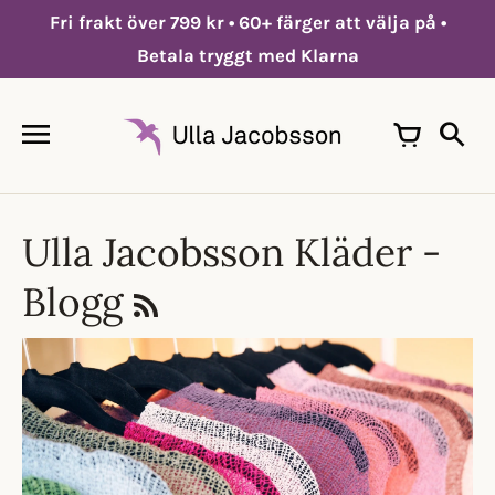
Hoppa
Fri frakt över 799 kr • 60+ färger att välja på •
till
innehållet
Betala tryggt med Klarna
Ulla Jacobsson Kläder -
Blogg