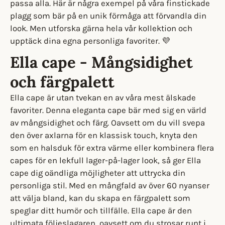
passa alla. Här är några exempel på våra finstickade
plagg som bär på en unik förmåga att förvandla din
look. Men utforska gärna hela vår kollektion och
upptäck dina egna personliga favoriter. 💜
Ella cape - Mångsidighet
och färgpalett
Ella cape är utan tvekan en av våra mest älskade
favoriter. Denna eleganta cape bär med sig en värld
av mångsidighet och färg. Oavsett om du vill svepa
den över axlarna för en klassisk touch, knyta den
som en halsduk för extra värme eller kombinera flera
capes för en lekfull lager-på-lager look, så ger Ella
cape dig oändliga möjligheter att uttrycka din
personliga stil. Med en mångfald av över 60 nyanser
att välja bland, kan du skapa en färgpalett som
speglar ditt humör och tillfälle. Ella cape är den
ultimata följeslagaren, oavsett om du strosar runt i