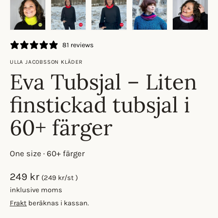
81 reviews
ULLA JACOBSSON KLÄDER
Eva Tubsjal – Liten
finstickad tubsjal i
60+ färger
One size · 60+ färger
249 kr
(249 kr/st )
inklusive moms
Frakt
beräknas i kassan.