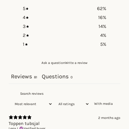
5
62
%
4
16
%
3
14
%
2
4
%
1
5
%
Ask a question
Write a review
Reviews
Questions
81
0
With media
2 months ago
Toppen tubsjal
Lena L.
Verified buyer