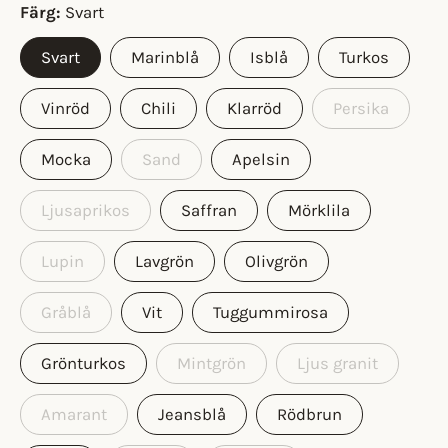
Färg
Svart
Svart
Marinblå
Isblå
Turkos
Vinröd
Chili
Klarröd
Persika
Mocka
Sand
Apelsin
Ljusaprikos
Saffran
Mörklila
Lupin
Lavgrön
Olivgrön
Gråblå
Vit
Tuggummirosa
Grönturkos
Mintgrön
Ljus granit
Amarant
Jeansblå
Rödbrun