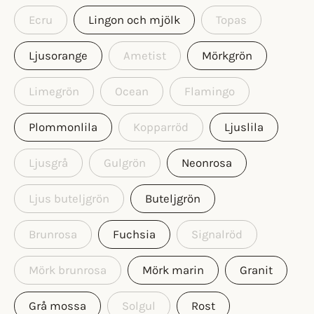
Ecru
Lingon och mjölk
Topas
Ljusorange
Ametist
Mörkgrön
Limegrön
Ocean
Flamingo
Plommonlila
Kopparröd
Ljuslila
Ljusgrå
Gulgrön
Neonrosa
Ljus buteljgrön
Buteljgrön
Brunrosa
Fuchsia
Signalröd
Mörk brunrosa
Mörk marin
Granit
Grå mossa
Solgul
Rost