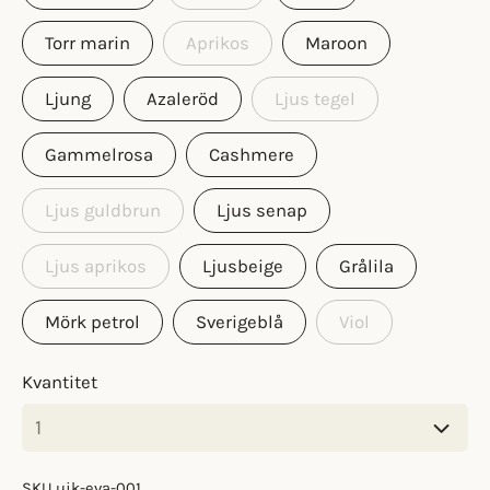
Torr marin
Aprikos
Maroon
Ljung
Azaleröd
Ljus tegel
Gammelrosa
Cashmere
Ljus guldbrun
Ljus senap
Ljus aprikos
Ljusbeige
Grålila
Mörk petrol
Sverigeblå
Viol
Kvantitet
SKU
ujk-eva-001