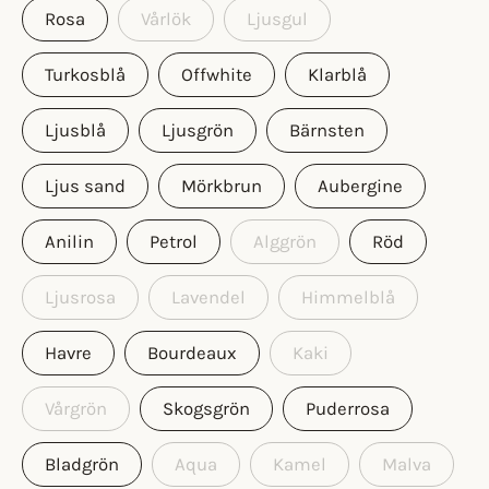
Rosa
Vårlök
Ljusgul
Turkosblå
Offwhite
Klarblå
Ljusblå
Ljusgrön
Bärnsten
Ljus sand
Mörkbrun
Aubergine
Anilin
Petrol
Alggrön
Röd
Ljusrosa
Lavendel
Himmelblå
Havre
Bourdeaux
Kaki
Vårgrön
Skogsgrön
Puderrosa
Bladgrön
Aqua
Kamel
Malva