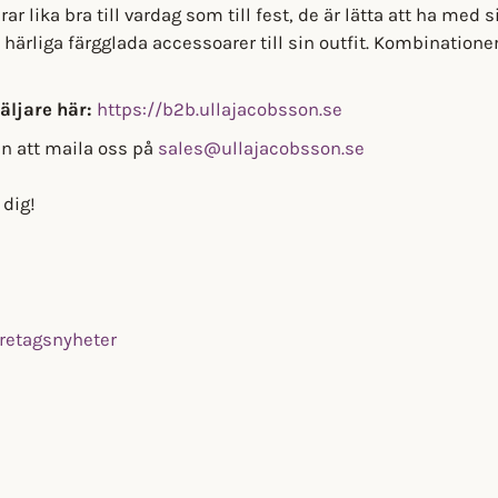
rar lika bra till vardag som till fest, de är lätta att ha med
härliga färgglada accessoarer till sin outfit. Kombinatione
äljare här:
https
://b2b.ullajacobsson.se
n att maila oss på
sales@ullajacobsson.se
 dig!
retagsnyheter