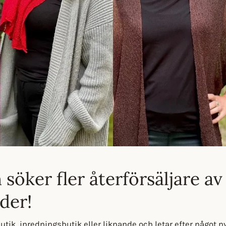
 söker fler återförsäljare av
der!
tik, inredningsbutik eller liknande och letar efter något nyt