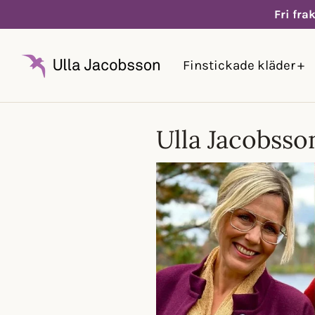
Hoppa
Fri fra
till
innehållet
Finstickade kläder
Ulla Jacobsso