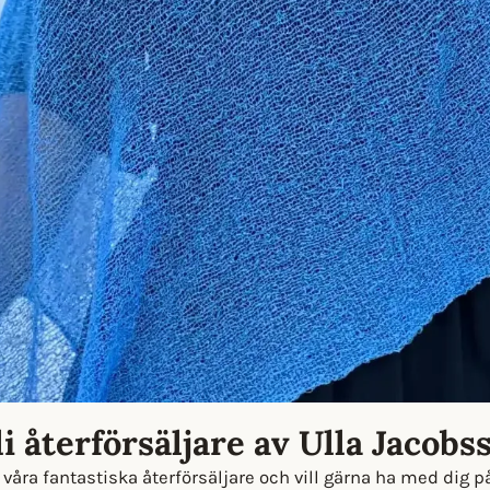
i återförsäljare av Ulla Jacobs
åra fantastiska återförsäljare och vill gärna ha med dig p