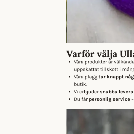
Varför välja Ul
Våra produkter är välkänd
uppskattat tillskott i mån
Våra plagg
tar knappt någ
butik.
Vi erbjuder
snabba levera
Du får
personlig service
–