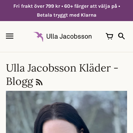
Hoppa
Fri frakt över 799 kr • 60+ färger att välja på •
till
innehållet
Betala tryggt med Klarna
Ulla Jacobsson Kläder -
Blogg